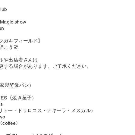
lub
gic show
un
クガキフィールド】
描こう🌸
ルや出店者さんは
更する場合があります、ご了承ください。
y（自家製酵母パン）
TRIES（焼き菓子）
es
s（ブリトー・ドリロコス・テキーラ・メスカル）
yo
e（coffee）