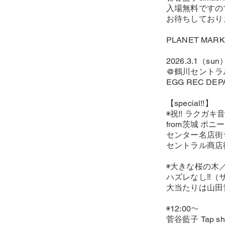
入場無料ですの
お待ちしており
PLANET MARK
2026.3.1（sun
@鶴川セントラ
EGG REC DE
【special!!】
◉祝!! ラクガキ
from茨城 ポ
センター名店街
セントラル商店
◉大きな桜の木
ハズレなし‼︎（サ
大当たりは山田
◉12:00〜
菅谷藍子 Tap show 