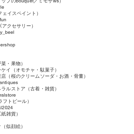
ップのbouquet／ミモザws）
le
（フェイスペイント）
fun
alley（アクセサリー）
ey_beel
ershop
野菜・果物）
ンケイ（オモチャ・駄菓子）
董店（桜のクリームソーダ・お酒・骨董）
ntiques
ネラルストア（古着・雑貨）
alstore
（クラフトビール）
al2024
gn （紙雑貨）
オ（似顔絵）