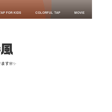
TAP FOR KIDS
COLORFUL TAP
MOVIE
春風
ます🌸✨