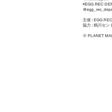
◉EGG REC 
@egg_rec_depa
主催 : EGG RE
協力 : 鶴川セ
※ PLANET