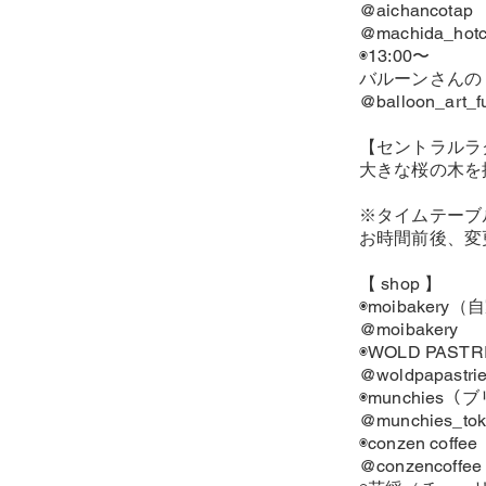
@aichancotap
@machida_hotc
◉13:00〜
バルーンさんの Ma
@balloon_art_f
【セントラルラ
大きな桜の木を
※タイムテーブ
お時間前後、変
【 shop 】
◉moibaker
@moibakery
◉WOLD PAS
@woldpapastri
◉munchie
@munchies_tok
◉conzen coffe
@conzencoffee