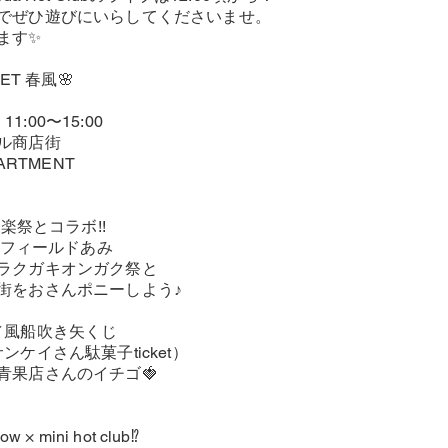
でぜひ遊びにいらしてくださいませ。
ます✨
ET 春風🌸
）11:00〜15:00
ル商店街
PARTMENT
音楽祭とコラボ!!
ニーフィールドあみ
ラクガキオンガク祭と
街をおさんポニーしよう♪
／風船吹き矢くじ
ンケイさん駄菓子ticket）
青果店さんのイチゴ🍓
× mini hot club⁉︎