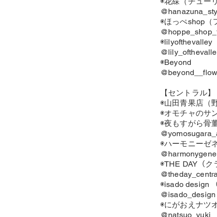
◉花綵（チューリ
@hanazuna_sty
◉ほっぺshop
@hoppe_shop_
◉lilyofthev
@lily_ofthevall
◉Beyond
@beyond__flow
【セントラル】
◉山田青果店（
◉オモチャのサ
◉夜もすがら骨
@yomosugara_a
◉ハーモニーゼ
@harmonygener
◉THE DAY
@theday_centr
◉isado desi
@isado_design
◉にがおえナツ
@natsuo_yuki